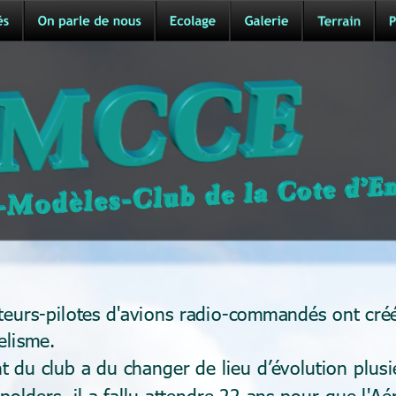
urs-pilotes d'avions radio-commandés ont créés 
elisme.
t du club a du changer de lieu d’évolution plusie
 polders, il a fallu attendre 22 ans pour que l'A