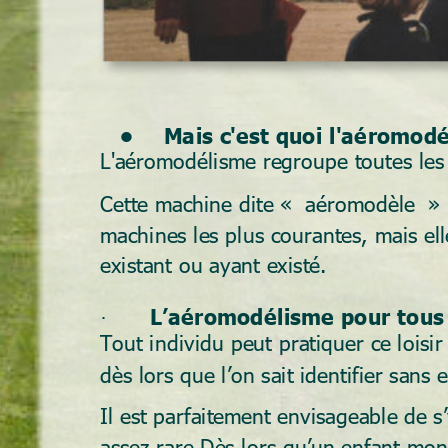
  Mais c'est quoi l'aéromod
•
L'aéromodélisme regroupe toutes les d
Cette machine dite «  aéromodèle  » 
machines les plus courantes, mais elle
existant ou ayant existé. 
L’aéromodélisme pour tous
·
Tout individu peut pratiquer ce loisir
dès lors que l’on sait identifier sans
Il est parfaitement envisageable de s’
assez rare.Dès lors qu’un enfant montr