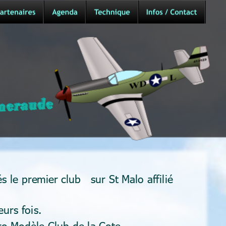
le premier club   sur St Malo affilié 
urs fois. 
éro Modèle Club de la Cote 