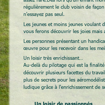
régulièrement le club voisin de faço
n'essayez pas seul.
Les jeunes et moins jeunes voulant dé
vous ferons découvrir les joies mais au
Les personnes présentant un handicap
œuvre pour les recevoir dans les meil
Un loisir très enrichissant…
Au-delà du pilotage qui est la finali
découvrir plusieurs facettes du trava
plus de secrets pour les aéromodélist
ludique grâce à l'enrichissement de s
       Un loisir de passionnés