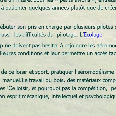
n à patienter quelques années plutôt que de crée
buter son pris en charge par plusieurs pilotes q
ssi  les difficultés du  pilotage. L’
Ecolage
 ne doivent pas hésiter à rejoindre les aéromodé
leures conditions et leur permettre un accès faci
té de ce loisir et sport, pratiquer l'aéromodélis
il manuel.Le travail du bois, des matériaux comp
es !Ce loisir, et pourquoi pas la compétition,  
on esprit mécanique, intellectuel et psychologiq